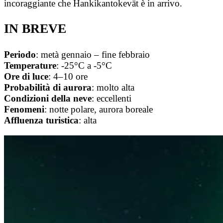
incoraggiante che Hankikantokevät è in arrivo.
IN BREVE
Periodo
: metà gennaio – fine febbraio
Temperature
: -25°C a -5°C
Ore
di
luce
: 4–10 ore
Probabilità
di
aurora
: molto alta
Condizioni della neve
: eccellenti
Fenomeni
: notte polare, aurora boreale
Affluenza
turistica
: alta