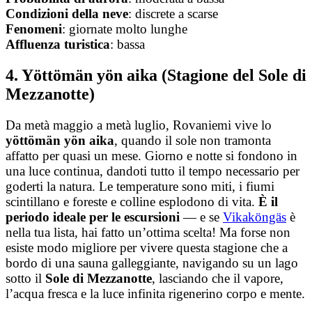
Condizioni della
neve
: discrete a scarse
Fenomeni
: giornate molto lunghe
Affluenza
turistica
: bassa
4. Yöttömän yön aika (Stagione del Sole di
Mezzanotte)
Da metà maggio a metà luglio, Rovaniemi vive lo
yöttömän yön aika
, quando il sole non tramonta
affatto per quasi un mese. Giorno e notte si fondono in
una luce continua, dandoti tutto il tempo necessario per
goderti la natura. Le temperature sono miti, i fiumi
scintillano e foreste e colline esplodono di vita.
È il
periodo ideale per le escursioni
— e se
Vikaköngäs
è
nella tua lista, hai fatto un’ottima scelta! Ma forse non
esiste modo migliore per vivere questa stagione che a
bordo di una sauna galleggiante, navigando su un lago
sotto il
Sole di Mezzanotte
, lasciando che il vapore,
l’acqua fresca e la luce infinita rigenerino corpo e mente.