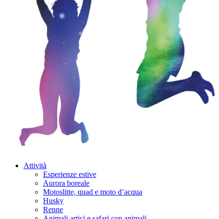
Attività
Esperienze estive
Aurora boreale
Motoslitte, quad e moto d’acqua
Husky
Renne
Animali artici e safari con animali