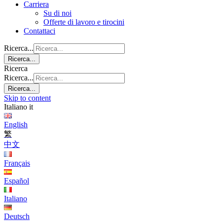
Carriera
Su di noi
Offerte di lavoro e tirocini
Contattaci
Ricerca...
Ricerca...
Ricerca
Ricerca...
Ricerca...
Skip to content
Italiano
it
English
繁
中文
Français
Español
Italiano
Deutsch