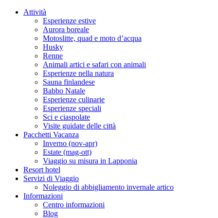
Attività
Esperienze estive
Aurora boreale
Motoslitte, quad e moto d’acqua
Husky
Renne
Animali artici e safari con animali
Esperienze nella natura
Sauna finlandese
Babbo Natale
Esperienze culinarie
Esperienze speciali
Sci e ciaspolate
Visite guidate delle città
Pacchetti Vacanza
Inverno (nov-apr)
Estate (mag-ott)
Viaggio su misura in Lapponia
Resort hotel
Servizi di Viaggio
Noleggio di abbigliamento invernale artico
Informazioni
Centro informazioni
Blog