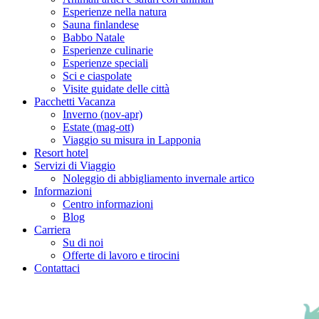
Esperienze nella natura
Sauna finlandese
Babbo Natale
Esperienze culinarie
Esperienze speciali
Sci e ciaspolate
Visite guidate delle città
Pacchetti Vacanza
Inverno (nov-apr)
Estate (mag-ott)
Viaggio su misura in Lapponia
Resort hotel
Servizi di Viaggio
Noleggio di abbigliamento invernale artico
Informazioni
Centro informazioni
Blog
Carriera
Su di noi
Offerte di lavoro e tirocini
Contattaci