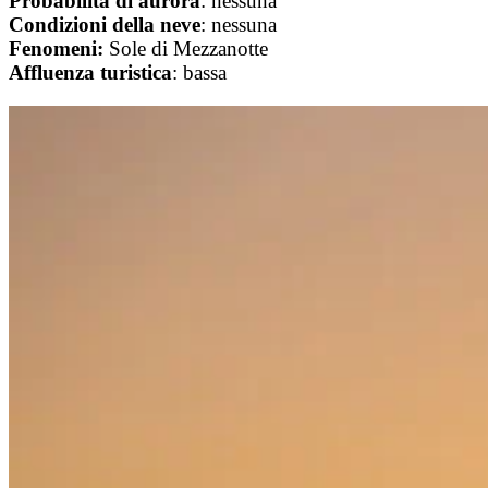
Probabilità
di
aurora
: nessuna
Condizioni
della neve
: nessuna
Fenomeni:
Sole di Mezzanotte
Affluenza
turistica
: bassa