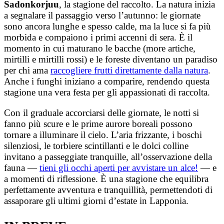
Sadonkorjuu
, la stagione del raccolto. La natura inizia
a segnalare il passaggio verso l’autunno: le giornate
sono ancora lunghe e spesso calde, ma la luce si fa più
morbida e compaiono i primi accenni di sera. È il
momento in cui maturano le bacche (more artiche,
mirtilli e mirtilli rossi) e le foreste diventano un paradiso
per chi ama
raccogliere frutti direttamente dalla natura
.
Anche i funghi iniziano a comparire, rendendo questa
stagione una vera festa per gli appassionati di raccolta.
Con il graduale accorciarsi delle giornate, le notti si
fanno più scure e le prime aurore boreali possono
tornare a illuminare il cielo. L’aria frizzante, i boschi
silenziosi, le torbiere scintillanti e le dolci colline
invitano a passeggiate tranquille, all’osservazione della
fauna —
tieni gli occhi aperti per avvistare un alce!
— e
a momenti di riflessione. È una stagione che equilibra
perfettamente avventura e tranquillità, permettendoti di
assaporare gli ultimi giorni d’estate in Lapponia.