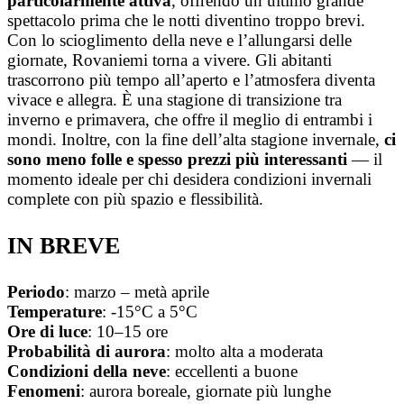
particolarmente attiva
, offrendo un ultimo grande
spettacolo prima che le notti diventino troppo brevi.
Con lo scioglimento della neve e l’allungarsi delle
giornate, Rovaniemi torna a vivere. Gli abitanti
trascorrono più tempo all’aperto e l’atmosfera diventa
vivace e allegra. È una stagione di transizione tra
inverno e primavera, che offre il meglio di entrambi i
mondi. Inoltre, con la fine dell’alta stagione invernale,
ci
sono meno folle e spesso prezzi più interessanti
— il
momento ideale per chi desidera condizioni invernali
complete con più spazio e flessibilità.
IN BREVE
Periodo
: marzo – metà aprile
Temperature
: -15°C a 5°C
Ore
di
luce
: 10–15 ore
Probabilità
di aurora
: molto alta a moderata
Condizioni
della
neve
: eccellenti a buone
Fenomeni
: aurora boreale, giornate più lunghe