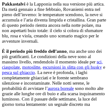
Pakkastalvi
è la Lapponia nella sua versione più artica.
Da metà gennaio a fine febbraio, Rovaniemi entra nel
pieno dell’inverno: le temperature scendono, la neve si
accumula e l’aria diventa limpida e cristallina. Gran parte
di questo periodo rientra ancora nella notte polare, ma
non aspettarti buio totale: il cielo si colora di sfumature
blu, rosa e viola, creando uno scenario magico per le
avventure invernali.
È il periodo più freddo dell’anno
, ma anche uno dei
più gratificanti. Le condizioni della neve sono al
massimo livello, rendendolo il momento ideale per
sci,
ciaspolate
,
motoslitte
,
escursioni in slitta con gli husky
e
pesca sul ghiaccio
. La neve è profonda, i laghi
completamente ghiacciati e le foreste sembrano
silenziose e incontaminate. Nelle notti serene, le
probabilità di avvistare l’
aurora boreale
sono molto alte
grazie alle lunghe ore di buio e alla scarsa inquinamento
luminoso. Con il passare delle settimane, la luce del
giorno torna lentamente: un segnale discreto ma