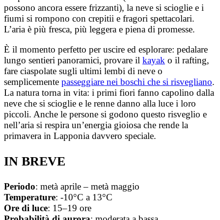
possono ancora essere frizzanti), la neve si scioglie e i
fiumi si rompono con crepitii e fragori spettacolari.
L’aria è più fresca, più leggera e piena di promesse.
È il momento perfetto per uscire ed esplorare: pedalare
lungo sentieri panoramici, provare il
kayak
o il rafting,
fare ciaspolate sugli ultimi lembi di neve o
semplicemente
passeggiare nei boschi che si risvegliano
.
La natura torna in vita: i primi fiori fanno capolino dalla
neve che si scioglie e le renne danno alla luce i loro
piccoli. Anche le persone si godono questo risveglio e
nell’aria si respira un’energia gioiosa che rende la
primavera in Lapponia davvero speciale.
IN BREVE
Periodo
: metà aprile – metà maggio
Temperature
: -10°C a 13°C
Ore
di luce
: 15–19 ore
Probabilità
di
aurora
: moderata a bassa