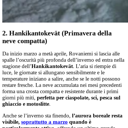
2. Hankikantokevät (Primavera della
neve compatta)
Da inizio marzo a metà aprile, Rovaniemi si lascia alle
spalle l’oscurità più profonda dell’inverno ed entra nella
stagione dell’
Hankikantokevät
. L’aria si riempie di
luce, le giornate si allungano sensibilmente e le
temperature iniziano a salire, anche se le notti possono
restare fresche. La neve accumulata nei mesi precedenti
forma una crosta compatta e resistente durante i primi
giorni più miti,
perfetta per ciaspolate, sci, pesca sul
ghiaccio e motoslitte
.
Anche se l’inverno sta finendo,
l’aurora boreale resta
visibile,
soprattutto a marzo
quando è