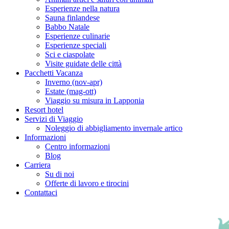
Esperienze nella natura
Sauna finlandese
Babbo Natale
Esperienze culinarie
Esperienze speciali
Sci e ciaspolate
Visite guidate delle città
Pacchetti Vacanza
Inverno (nov-apr)
Estate (mag-ott)
Viaggio su misura in Lapponia
Resort hotel
Servizi di Viaggio
Noleggio di abbigliamento invernale artico
Informazioni
Centro informazioni
Blog
Carriera
Su di noi
Offerte di lavoro e tirocini
Contattaci