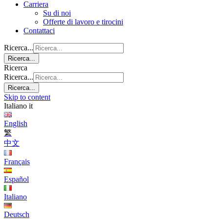
Carriera
Su di noi
Offerte di lavoro e tirocini
Contattaci
Ricerca...
Ricerca...
Ricerca
Ricerca...
Ricerca...
Skip to content
Italiano
it
English
繁
中文
Français
Español
Italiano
Deutsch