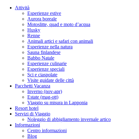
Attività
Esperienze estive
Aurora boreale
Motoslitte, quad e moto d’acqua
Husky
Renne
Animali artici e safari con animali
Esperienze nella natura
Sauna finlandese
Babbo Natale
Esperienze culinarie
Esperienze speciali
Sci e ciaspolate
Visite guidate delle città
Pacchetti Vacanza
Inverno (nov-apr)
Estate (mag-ott)
Viaggio su misura in Lapponia
Resort hotel
Servizi di Viaggio
Noleggio di abbigliamento invernale artico
Informazioni
Centro informazioni
Blog