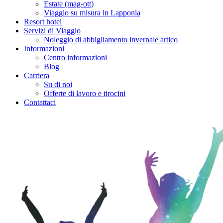
Estate (mag-ott)
Viaggio su misura in Lapponia
Resort hotel
Servizi di Viaggio
Noleggio di abbigliamento invernale artico
Informazioni
Centro informazioni
Blog
Carriera
Su di noi
Offerte di lavoro e tirocini
Contattaci