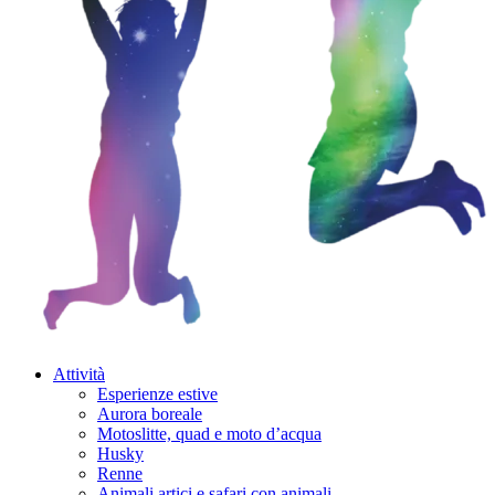
Attività
Esperienze estive
Aurora boreale
Motoslitte, quad e moto d’acqua
Husky
Renne
Animali artici e safari con animali