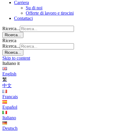
Carriera
Su di noi
Offerte di lavoro e tirocini
Contattaci
Ricerca...
Ricerca...
Ricerca
Ricerca...
Ricerca...
Skip to content
Italiano
it
English
繁
中文
Français
Español
Italiano
Deutsch