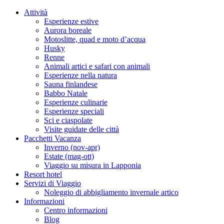
Attività
Esperienze estive
Aurora boreale
Motoslitte, quad e moto d’acqua
Husky
Renne
Animali artici e safari con animali
Esperienze nella natura
Sauna finlandese
Babbo Natale
Esperienze culinarie
Esperienze speciali
Sci e ciaspolate
Visite guidate delle città
Pacchetti Vacanza
Inverno (nov-apr)
Estate (mag-ott)
Viaggio su misura in Lapponia
Resort hotel
Servizi di Viaggio
Noleggio di abbigliamento invernale artico
Informazioni
Centro informazioni
Blog