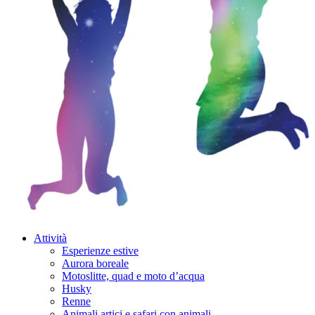
Attività
Esperienze estive
Aurora boreale
Motoslitte, quad e moto d’acqua
Husky
Renne
Animali artici e safari con animali