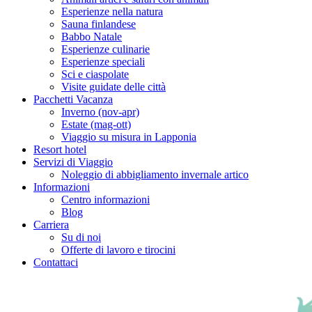
Esperienze nella natura
Sauna finlandese
Babbo Natale
Esperienze culinarie
Esperienze speciali
Sci e ciaspolate
Visite guidate delle città
Pacchetti Vacanza
Inverno (nov-apr)
Estate (mag-ott)
Viaggio su misura in Lapponia
Resort hotel
Servizi di Viaggio
Noleggio di abbigliamento invernale artico
Informazioni
Centro informazioni
Blog
Carriera
Su di noi
Offerte di lavoro e tirocini
Contattaci