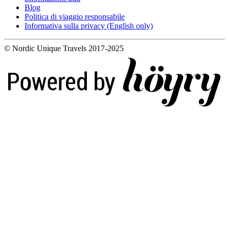
Blog
Politica di viaggio responsabile
Informativa sulla privacy (English only)
© Nordic Unique Travels 2017-2025
Digi- ja mainostoimisto Höyry Rovaniemi ja Oulu