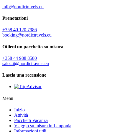
info@nordictravels.eu
Prenotazioni
+358 40 120 7986
booking@nordictravels.eu
Ottieni un pacchetto su misura
+358 44 988 8580
sales-it@nordictravels.eu
Lascia una recensione
Menu
Inizio
Attività
Pacchetti Vacanza
Viaggio su misura in Lapponia
Informazioni utili