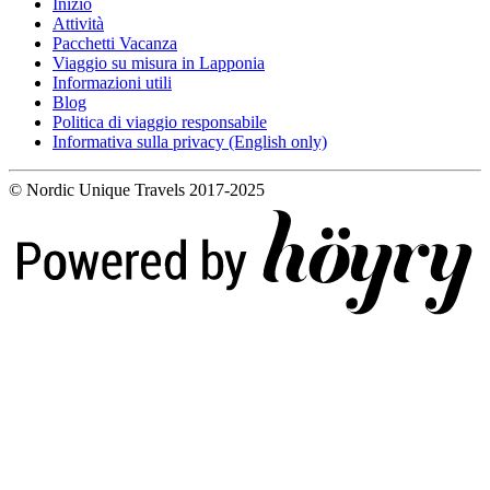
Inizio
Attività
Pacchetti Vacanza
Viaggio su misura in Lapponia
Informazioni utili
Blog
Politica di viaggio responsabile
Informativa sulla privacy (English only)
© Nordic Unique Travels 2017-2025
Digi- ja mainostoimisto Höyry Rovaniemi ja Oulu