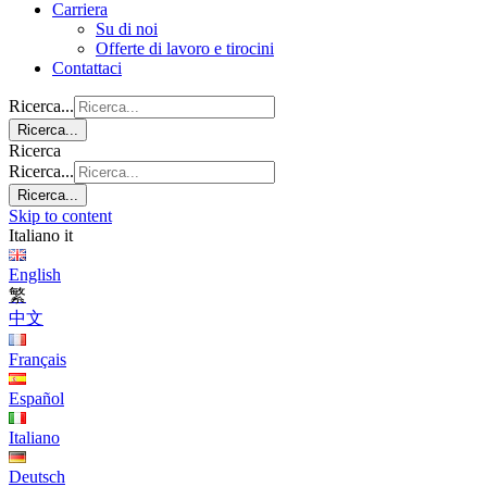
Carriera
Su di noi
Offerte di lavoro e tirocini
Contattaci
Ricerca...
Ricerca...
Ricerca
Ricerca...
Ricerca...
Skip to content
Italiano
it
English
繁
中文
Français
Español
Italiano
Deutsch