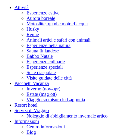
Attività
Esperienze estive
Aurora boreale
Motoslitte, quad e moto d’acqua
Husky
Renne
Animali artici e safari con animali
Esperienze nella natura
Sauna finlandese
Babbo Natale
Esperienze culinarie
Esperienze speciali
Sci e ciaspolate
Visite guidate delle città
Pacchetti Vacanza
Inverno (nov-apr)
Estate (mag-ott)
Viaggio su misura in Lapponia
Resort hotel
Servizi di Viaggio
Noleggio di abbigliamento invernale artico
Informazioni
Centro informazioni
Blog