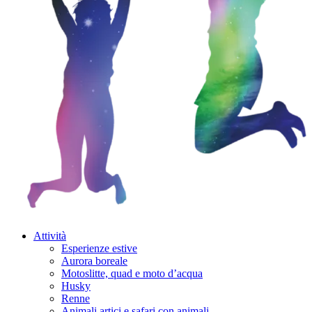
Attività
Esperienze estive
Aurora boreale
Motoslitte, quad e moto d’acqua
Husky
Renne
Animali artici e safari con animali