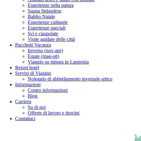
Esperienze nella natura
Sauna finlandese
Babbo Natale
Esperienze culinarie
Esperienze speciali
Sci e ciaspolate
Visite guidate delle città
Pacchetti Vacanza
Inverno (nov-apr)
Estate (mag-ott)
Viaggio su misura in Lapponia
Resort hotel
Servizi di Viaggio
Noleggio di abbigliamento invernale artico
Informazioni
Centro informazioni
Blog
Carriera
Su di noi
Offerte di lavoro e tirocini
Contattaci