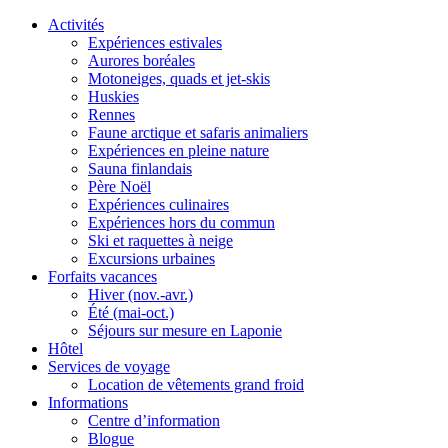
Activités
Expériences estivales
Aurores boréales
Motoneiges, quads et jet-skis
Huskies
Rennes
Faune arctique et safaris animaliers
Expériences en pleine nature
Sauna finlandais
Père Noël
Expériences culinaires
Expériences hors du commun
Ski et raquettes à neige
Excursions urbaines
Forfaits vacances
Hiver (nov.-avr.)
Été (mai-oct.)
Séjours sur mesure en Laponie
Hôtel
Services de voyage
Location de vêtements grand froid
Informations
Centre d’information
Blogue