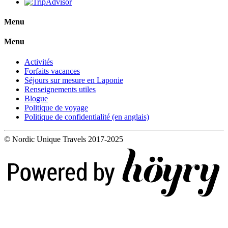
Menu
Menu
Activités
Forfaits vacances
Séjours sur mesure en Laponie
Renseignements utiles
Blogue
Politique de voyage
Politique de confidentialité (en anglais)
© Nordic Unique Travels 2017-2025
Digi- ja mainostoimisto Höyry Rovaniemi ja Oulu