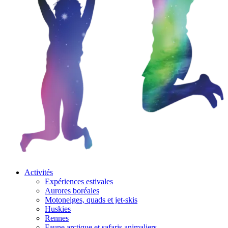
Activités
Expériences estivales
Aurores boréales
Motoneiges, quads et jet-skis
Huskies
Rennes
Faune arctique et safaris animaliers