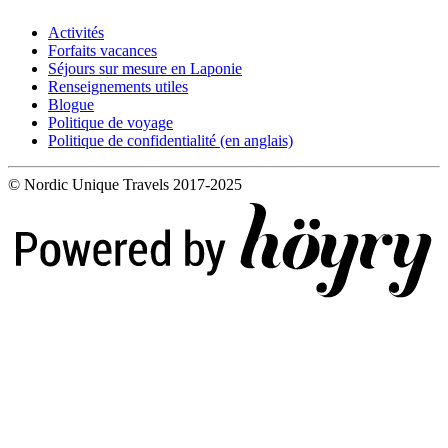
Activités
Forfaits vacances
Séjours sur mesure en Laponie
Renseignements utiles
Blogue
Politique de voyage
Politique de confidentialité (en anglais)
© Nordic Unique Travels 2017-2025
Digi- ja mainostoimisto Höyry Rovaniemi ja Oulu