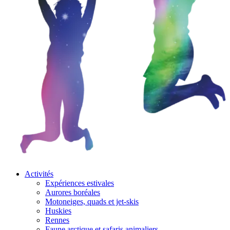
Activités
Expériences estivales
Aurores boréales
Motoneiges, quads et jet-skis
Huskies
Rennes
Faune arctique et safaris animaliers