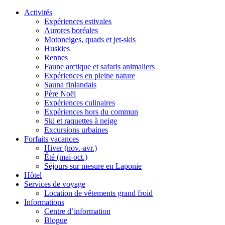
Activités
Expériences estivales
Aurores boréales
Motoneiges, quads et jet-skis
Huskies
Rennes
Faune arctique et safaris animaliers
Expériences en pleine nature
Sauna finlandais
Père Noël
Expériences culinaires
Expériences hors du commun
Ski et raquettes à neige
Excursions urbaines
Forfaits vacances
Hiver (nov.-avr.)
Été (mai-oct.)
Séjours sur mesure en Laponie
Hôtel
Services de voyage
Location de vêtements grand froid
Informations
Centre d’information
Blogue