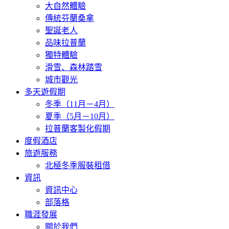
大自然體驗
傳統芬蘭桑拿
聖誕老人
品味拉普蘭
獨特體驗
滑雪、森林踏雪
城市觀光
多天遊假期
冬季（11月－4月）
夏季（5月－10月）
拉普蘭客製化假期
度假酒店
旅遊服務
北極冬季服裝租借
資訊
資訊中心
部落格
職涯發展
關於我們