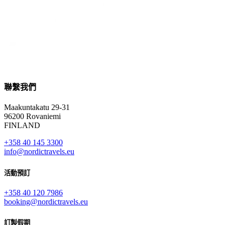
聯繫我們
Maakuntakatu 29-31
96200 Rovaniemi
FINLAND
+358 40 145 3300
info@nordictravels.eu
活動預訂
+358 40 120 7986
booking@nordictravels.eu
訂製假期