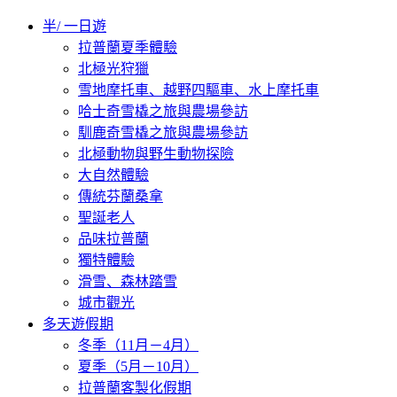
半/ 一日遊
拉普蘭夏季體驗
北極光狩獵
雪地摩托車、越野四驅車、水上摩托車
哈士奇雪橇之旅與農場參訪
馴鹿奇雪橇之旅與農場參訪
北極動物與野生動物探險
大自然體驗
傳統芬蘭桑拿
聖誕老人
品味拉普蘭
獨特體驗
滑雪、森林踏雪
城市觀光
多天遊假期
冬季（11月－4月）
夏季（5月－10月）
拉普蘭客製化假期