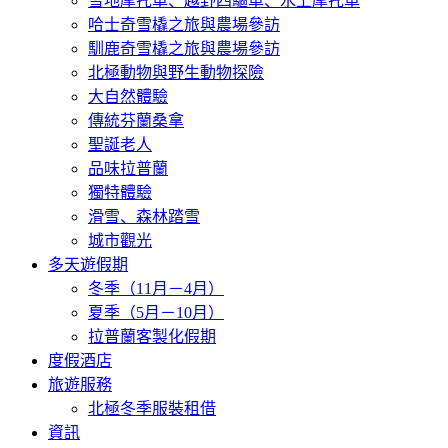
雪地摩托車、越野四驅車、水上摩托車
哈士奇雪橇之旅與農場參訪
馴鹿奇雪橇之旅與農場參訪
北極動物與野生動物探險
大自然體驗
傳統芬蘭桑拿
聖誕老人
品味拉普蘭
獨特體驗
滑雪、森林踏雪
城市觀光
多天遊假期
冬季（11月－4月）
夏季（5月－10月）
拉普蘭客製化假期
度假酒店
旅遊服務
北極冬季服裝租借
資訊