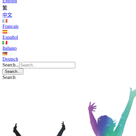
English
繁
中文
Français
Español
Italiano
Deutsch
Search...
Search...
Search