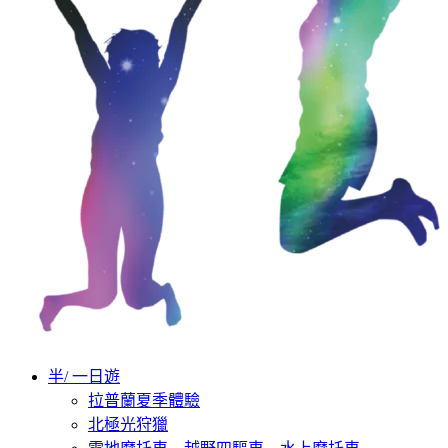
半/ 一日遊
拉普蘭夏季體驗
北極光狩獵