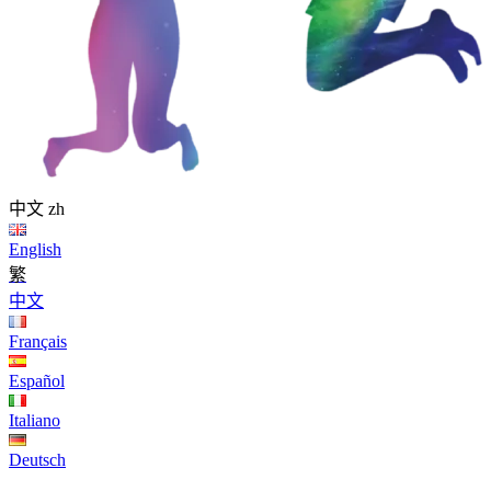
中文
zh
English
繁
中文
Français
Español
Italiano
Deutsch