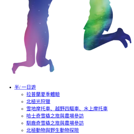
半/ 一日遊
拉普蘭夏季體驗
北極光狩獵
雪地摩托車、越野四驅車、水上摩托車
哈士奇雪橇之旅與農場參訪
馴鹿奇雪橇之旅與農場參訪
北極動物與野生動物探險