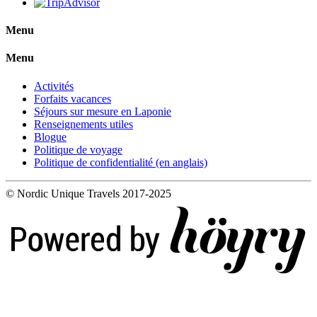
Menu
Menu
Activités
Forfaits vacances
Séjours sur mesure en Laponie
Renseignements utiles
Blogue
Politique de voyage
Politique de confidentialité (en anglais)
© Nordic Unique Travels 2017-2025
Digi- ja mainostoimisto Höyry Rovaniemi ja Oulu