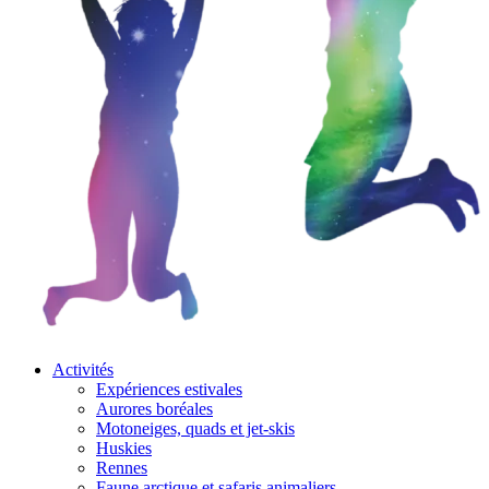
Activités
Expériences estivales
Aurores boréales
Motoneiges, quads et jet-skis
Huskies
Rennes
Faune arctique et safaris animaliers