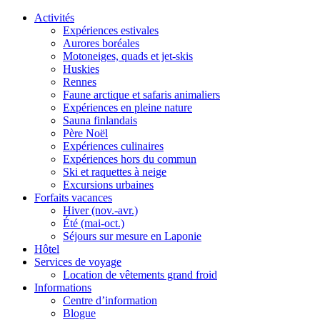
Activités
Expériences estivales
Aurores boréales
Motoneiges, quads et jet-skis
Huskies
Rennes
Faune arctique et safaris animaliers
Expériences en pleine nature
Sauna finlandais
Père Noël
Expériences culinaires
Expériences hors du commun
Ski et raquettes à neige
Excursions urbaines
Forfaits vacances
Hiver (nov.-avr.)
Été (mai-oct.)
Séjours sur mesure en Laponie
Hôtel
Services de voyage
Location de vêtements grand froid
Informations
Centre d’information
Blogue