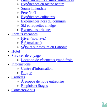
Expériences en pleine nature
Sauna finlandais
Père Noël
Expériences culinaires
Expériences hors du commun
Ski et raquettes à neige
Excursions urbaines
Forfaits vacances
Hiver (nov.-avr.)
Été (mai-oct.)
Séjours sur mesure en Laponie
Hôtel
Services de voyage
Location de vêtements grand froid
Informations
Centre d’information
Blogue
Carrières
À propos de notre entreprise
Emplois et Stages
Contactez-nous