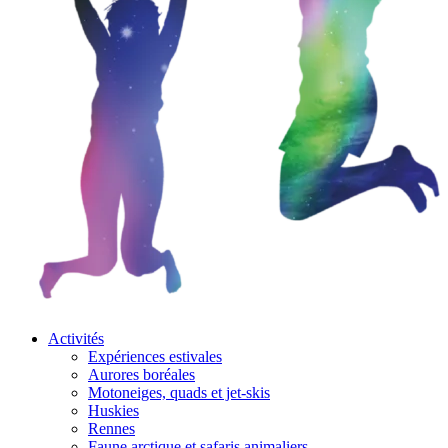
Activités
Expériences estivales
Aurores boréales
Motoneiges, quads et jet-skis
Huskies
Rennes
Faune arctique et safaris animaliers