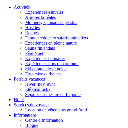
Activités
Expériences estivales
Aurores boréales
Motoneiges, quads et jet-skis
Huskies
Rennes
Faune arctique et safaris animaliers
Expériences en pleine nature
Sauna finlandais
Père Noël
Expériences culinaires
Expériences hors du commun
Ski et raquettes à neige
Excursions urbaines
Forfaits vacances
Hiver (nov.-avr.)
Été (mai-oct.)
Séjours sur mesure en Laponie
Hôtel
Services de voyage
Location de vêtements grand froid
Informations
Centre d’information
Blogue