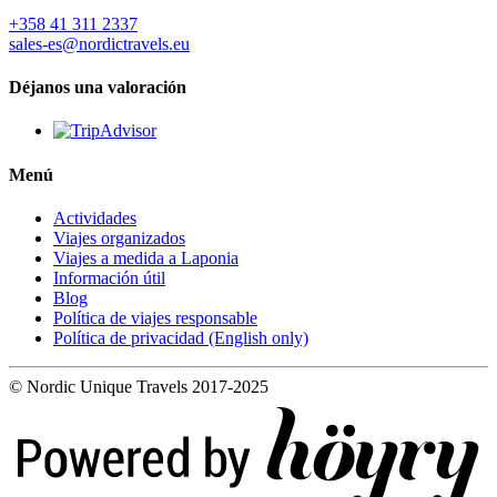
+358 41 311 2337
sales-es@nordictravels.eu
Déjanos una valoración
Menú
Actividades
Viajes organizados
Viajes a medida a Laponia
Información útil
Blog
Política de viajes responsable
Política de privacidad (English only)
© Nordic Unique Travels 2017-2025
Digi- ja mainostoimisto Höyry Rovaniemi ja Oulu