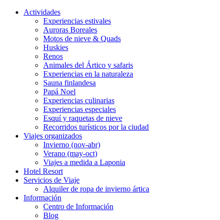
Actividades
Experiencias estivales
Auroras Boreales
Motos de nieve & Quads
Huskies
Renos
Animales del Ártico y safaris
Experiencias en la naturaleza
Sauna finlandesa
Papá Noel
Experiencias culinarias
Experiencias especiales
Esquí y raquetas de nieve
Recorridos turísticos por la ciudad
Viajes organizados
Invierno (nov-abr)
Verano (may-oct)
Viajes a medida a Laponia
Hotel Resort
Servicios de Viaje
Alquiler de ropa de invierno ártica
Información
Centro de Información
Blog