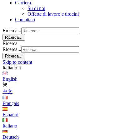
Carriera
Su di noi
Offerte di lavoro e tirocini
Contattaci
Ricerca...
Ricerca...
Ricerca
Ricerca...
Ricerca...
Skip to content
Italiano
it
English
繁
中文
Français
Español
Italiano
Deutsch