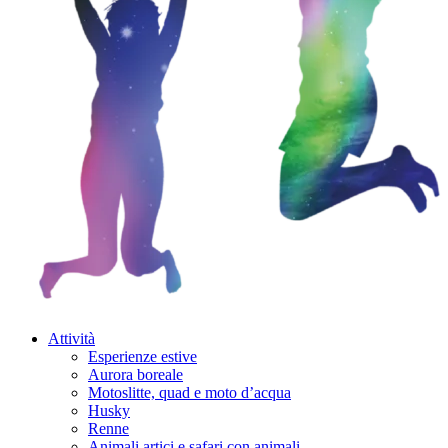
Attività
Esperienze estive
Aurora boreale
Motoslitte, quad e moto d’acqua
Husky
Renne
Animali artici e safari con animali