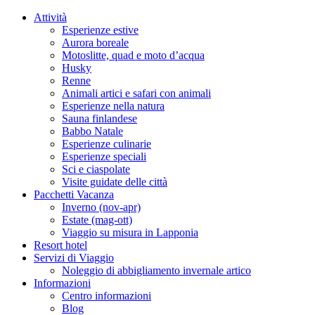
Attività
Esperienze estive
Aurora boreale
Motoslitte, quad e moto d’acqua
Husky
Renne
Animali artici e safari con animali
Esperienze nella natura
Sauna finlandese
Babbo Natale
Esperienze culinarie
Esperienze speciali
Sci e ciaspolate
Visite guidate delle città
Pacchetti Vacanza
Inverno (nov-apr)
Estate (mag-ott)
Viaggio su misura in Lapponia
Resort hotel
Servizi di Viaggio
Noleggio di abbigliamento invernale artico
Informazioni
Centro informazioni
Blog