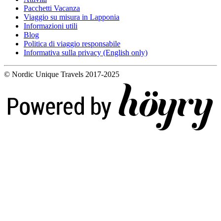
Pacchetti Vacanza
Viaggio su misura in Lapponia
Informazioni utili
Blog
Politica di viaggio responsabile
Informativa sulla privacy (English only)
© Nordic Unique Travels 2017-2025
Digi- ja mainostoimisto Höyry Rovaniemi ja Oulu