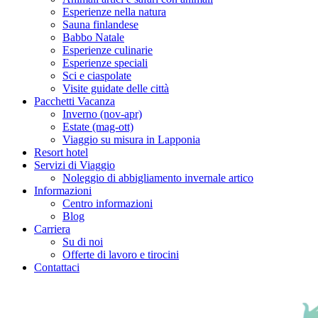
Esperienze nella natura
Sauna finlandese
Babbo Natale
Esperienze culinarie
Esperienze speciali
Sci e ciaspolate
Visite guidate delle città
Pacchetti Vacanza
Inverno (nov-apr)
Estate (mag-ott)
Viaggio su misura in Lapponia
Resort hotel
Servizi di Viaggio
Noleggio di abbigliamento invernale artico
Informazioni
Centro informazioni
Blog
Carriera
Su di noi
Offerte di lavoro e tirocini
Contattaci