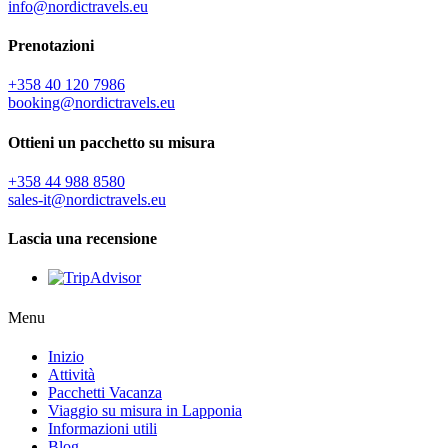
info@nordictravels.eu
Prenotazioni
+358 40 120 7986
booking@nordictravels.eu
Ottieni un pacchetto su misura
+358 44 988 8580
sales-it@nordictravels.eu
Lascia una recensione
Menu
Inizio
Attività
Pacchetti Vacanza
Viaggio su misura in Lapponia
Informazioni utili
Blog