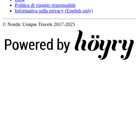
Politica di viaggio responsabile
Informativa sulla privacy (English only)
© Nordic Unique Travels 2017-2025
Digi- ja mainostoimisto Höyry Rovaniemi ja Oulu