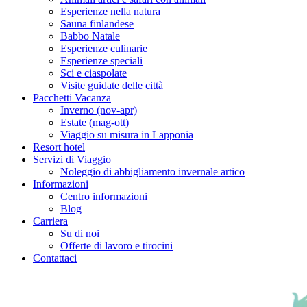
Esperienze nella natura
Sauna finlandese
Babbo Natale
Esperienze culinarie
Esperienze speciali
Sci e ciaspolate
Visite guidate delle città
Pacchetti Vacanza
Inverno (nov-apr)
Estate (mag-ott)
Viaggio su misura in Lapponia
Resort hotel
Servizi di Viaggio
Noleggio di abbigliamento invernale artico
Informazioni
Centro informazioni
Blog
Carriera
Su di noi
Offerte di lavoro e tirocini
Contattaci