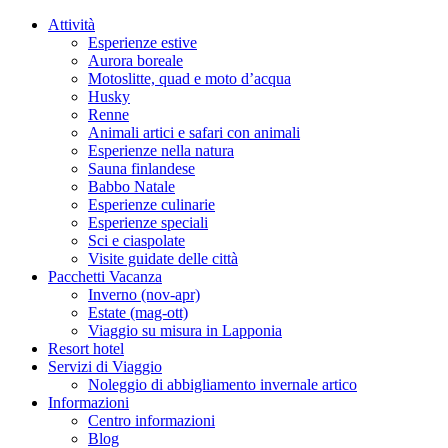
Attività
Esperienze estive
Aurora boreale
Motoslitte, quad e moto d’acqua
Husky
Renne
Animali artici e safari con animali
Esperienze nella natura
Sauna finlandese
Babbo Natale
Esperienze culinarie
Esperienze speciali
Sci e ciaspolate
Visite guidate delle città
Pacchetti Vacanza
Inverno (nov-apr)
Estate (mag-ott)
Viaggio su misura in Lapponia
Resort hotel
Servizi di Viaggio
Noleggio di abbigliamento invernale artico
Informazioni
Centro informazioni
Blog