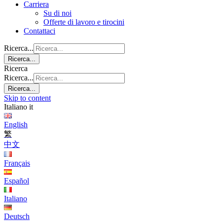
Carriera
Su di noi
Offerte di lavoro e tirocini
Contattaci
Ricerca...
Ricerca...
Ricerca
Ricerca...
Ricerca...
Skip to content
Italiano
it
English
繁
中文
Français
Español
Italiano
Deutsch