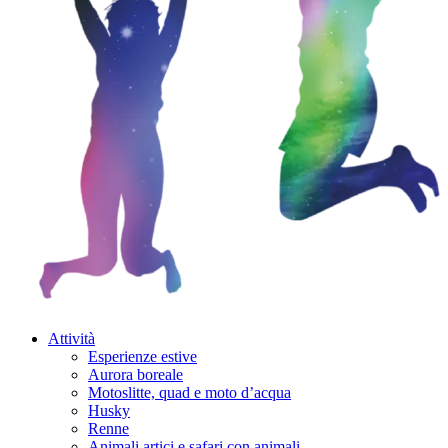
Attività
Esperienze estive
Aurora boreale
Motoslitte, quad e moto d’acqua
Husky
Renne
Animali artici e safari con animali