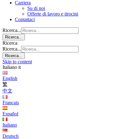
Carriera
Su di noi
Offerte di lavoro e tirocini
Contattaci
Ricerca...
Ricerca...
Ricerca
Ricerca...
Ricerca...
Skip to content
Italiano
it
English
繁
中文
Français
Español
Italiano
Deutsch