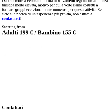
Da Dicembre a Febbraio, la città di Rovaniemi registra un’affluenza
turistica molto elevata, motivo per cui a volte siamo costretti a
formare gruppi eccezionalmente numerosi per questa attività. Se
siete alla ricerca di un’esperienza più privata, non esitate a
contattarci
!
Starting from
Adulti 199 € / Bambino 155 €
Contattaci