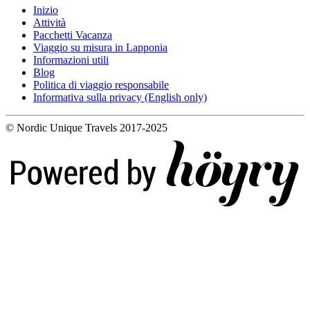
Inizio
Attività
Pacchetti Vacanza
Viaggio su misura in Lapponia
Informazioni utili
Blog
Politica di viaggio responsabile
Informativa sulla privacy (English only)
© Nordic Unique Travels 2017-2025
Digi- ja mainostoimisto Höyry Rovaniemi ja Oulu