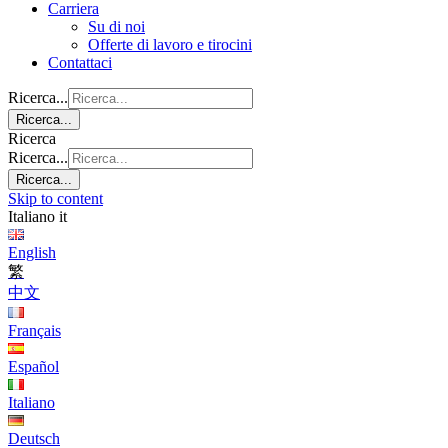
Carriera
Su di noi
Offerte di lavoro e tirocini
Contattaci
Ricerca...
Ricerca...
Ricerca
Ricerca...
Ricerca...
Skip to content
Italiano
it
English
繁
中文
Français
Español
Italiano
Deutsch