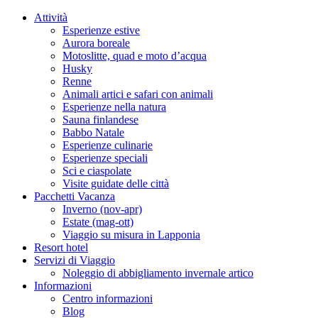
Attività
Esperienze estive
Aurora boreale
Motoslitte, quad e moto d’acqua
Husky
Renne
Animali artici e safari con animali
Esperienze nella natura
Sauna finlandese
Babbo Natale
Esperienze culinarie
Esperienze speciali
Sci e ciaspolate
Visite guidate delle città
Pacchetti Vacanza
Inverno (nov-apr)
Estate (mag-ott)
Viaggio su misura in Lapponia
Resort hotel
Servizi di Viaggio
Noleggio di abbigliamento invernale artico
Informazioni
Centro informazioni
Blog