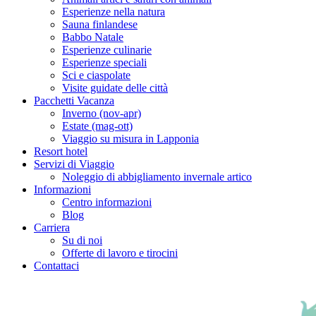
Esperienze nella natura
Sauna finlandese
Babbo Natale
Esperienze culinarie
Esperienze speciali
Sci e ciaspolate
Visite guidate delle città
Pacchetti Vacanza
Inverno (nov-apr)
Estate (mag-ott)
Viaggio su misura in Lapponia
Resort hotel
Servizi di Viaggio
Noleggio di abbigliamento invernale artico
Informazioni
Centro informazioni
Blog
Carriera
Su di noi
Offerte di lavoro e tirocini
Contattaci