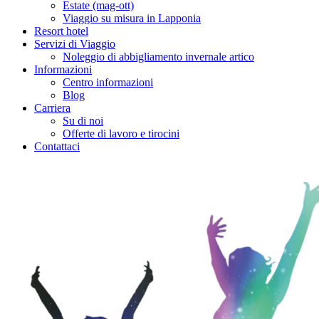
Estate (mag-ott)
Viaggio su misura in Lapponia
Resort hotel
Servizi di Viaggio
Noleggio di abbigliamento invernale artico
Informazioni
Centro informazioni
Blog
Carriera
Su di noi
Offerte di lavoro e tirocini
Contattaci