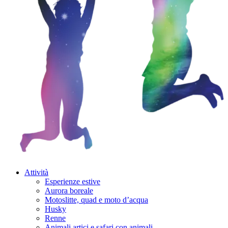
Attività
Esperienze estive
Aurora boreale
Motoslitte, quad e moto d’acqua
Husky
Renne
Animali artici e safari con animali