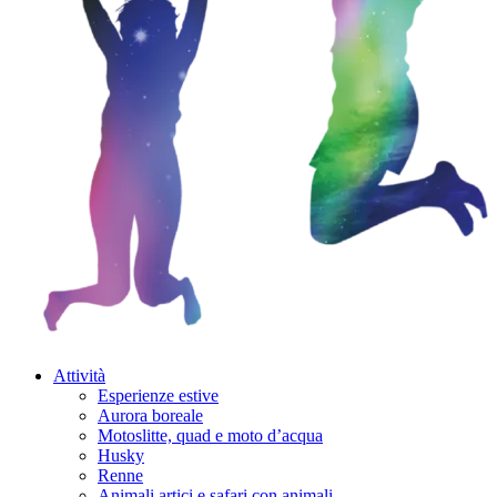
Attività
Esperienze estive
Aurora boreale
Motoslitte, quad e moto d’acqua
Husky
Renne
Animali artici e safari con animali