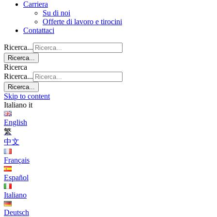
Carriera
Su di noi
Offerte di lavoro e tirocini
Contattaci
Ricerca...
Ricerca...
Ricerca
Ricerca...
Ricerca...
Skip to content
Italiano
it
English
繁
中文
Français
Español
Italiano
Deutsch