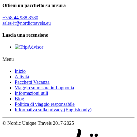
Ottieni un pacchetto su misura
+358 44 988 8580
sales-it@nordictravels.eu
Lascia una recensione
Menu
Inizio
Attività
Pacchetti Vacanza
Viaggio su misura in Lapponia
Informazioni utili
Blog
Politica di viaggio responsabile
Informativa sulla privacy (English only)
© Nordic Unique Travels 2017-2025
Digi- ja mainostoimisto Höyry Rovaniemi ja Oulu