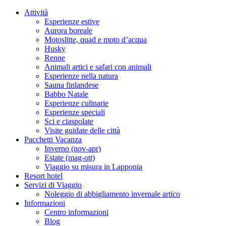
Attività
Esperienze estive
Aurora boreale
Motoslitte, quad e moto d’acqua
Husky
Renne
Animali artici e safari con animali
Esperienze nella natura
Sauna finlandese
Babbo Natale
Esperienze culinarie
Esperienze speciali
Sci e ciaspolate
Visite guidate delle città
Pacchetti Vacanza
Inverno (nov-apr)
Estate (mag-ott)
Viaggio su misura in Lapponia
Resort hotel
Servizi di Viaggio
Noleggio di abbigliamento invernale artico
Informazioni
Centro informazioni
Blog