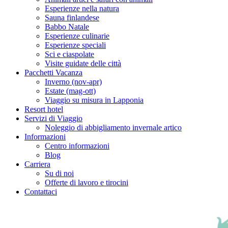
Esperienze nella natura
Sauna finlandese
Babbo Natale
Esperienze culinarie
Esperienze speciali
Sci e ciaspolate
Visite guidate delle città
Pacchetti Vacanza
Inverno (nov-apr)
Estate (mag-ott)
Viaggio su misura in Lapponia
Resort hotel
Servizi di Viaggio
Noleggio di abbigliamento invernale artico
Informazioni
Centro informazioni
Blog
Carriera
Su di noi
Offerte di lavoro e tirocini
Contattaci