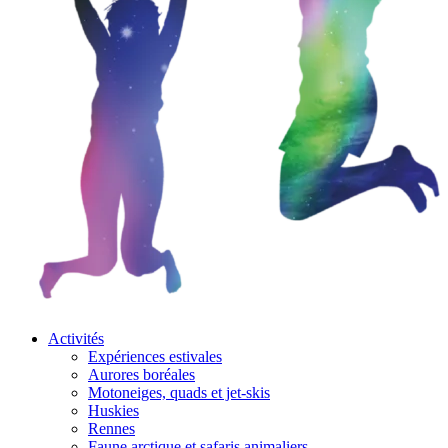
Activités
Expériences estivales
Aurores boréales
Motoneiges, quads et jet-skis
Huskies
Rennes
Faune arctique et safaris animaliers