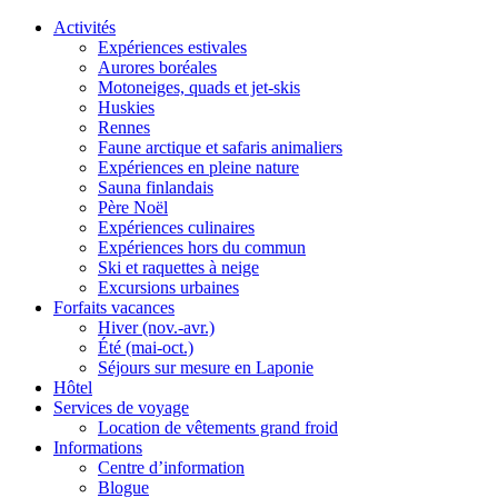
Activités
Expériences estivales
Aurores boréales
Motoneiges, quads et jet-skis
Huskies
Rennes
Faune arctique et safaris animaliers
Expériences en pleine nature
Sauna finlandais
Père Noël
Expériences culinaires
Expériences hors du commun
Ski et raquettes à neige
Excursions urbaines
Forfaits vacances
Hiver (nov.-avr.)
Été (mai-oct.)
Séjours sur mesure en Laponie
Hôtel
Services de voyage
Location de vêtements grand froid
Informations
Centre d’information
Blogue