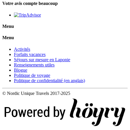
Votre avis compte beaucoup
Menu
Menu
Activités
Forfaits vacances
Séjours sur mesure en Laponie
Renseignements utiles
Blogue
Politique de voyage
Politique de confidentialité (en anglais)
© Nordic Unique Travels 2017-2025
Digi- ja mainostoimisto Höyry Rovaniemi ja Oulu