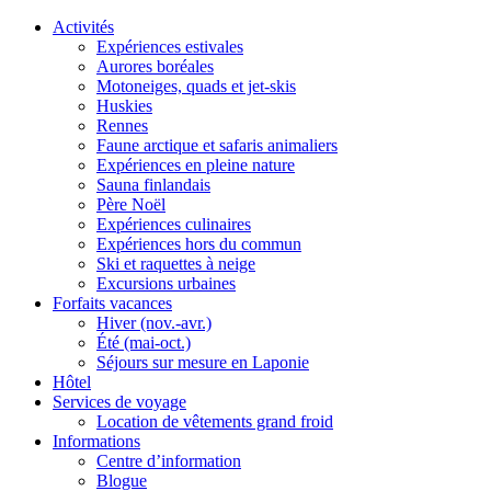
Activités
Expériences estivales
Aurores boréales
Motoneiges, quads et jet-skis
Huskies
Rennes
Faune arctique et safaris animaliers
Expériences en pleine nature
Sauna finlandais
Père Noël
Expériences culinaires
Expériences hors du commun
Ski et raquettes à neige
Excursions urbaines
Forfaits vacances
Hiver (nov.-avr.)
Été (mai-oct.)
Séjours sur mesure en Laponie
Hôtel
Services de voyage
Location de vêtements grand froid
Informations
Centre d’information
Blogue