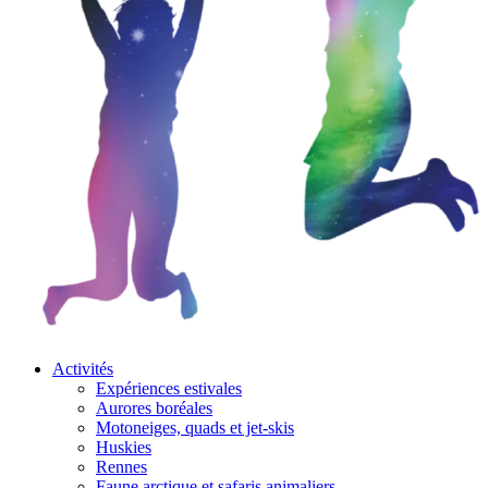
Activités
Expériences estivales
Aurores boréales
Motoneiges, quads et jet-skis
Huskies
Rennes
Faune arctique et safaris animaliers