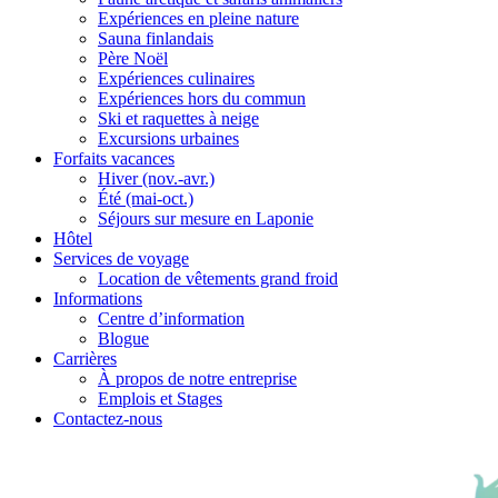
Expériences en pleine nature
Sauna finlandais
Père Noël
Expériences culinaires
Expériences hors du commun
Ski et raquettes à neige
Excursions urbaines
Forfaits vacances
Hiver (nov.-avr.)
Été (mai-oct.)
Séjours sur mesure en Laponie
Hôtel
Services de voyage
Location de vêtements grand froid
Informations
Centre d’information
Blogue
Carrières
À propos de notre entreprise
Emplois et Stages
Contactez-nous