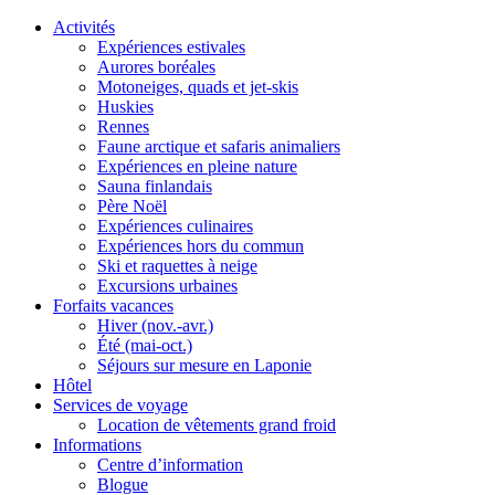
Activités
Expériences estivales
Aurores boréales
Motoneiges, quads et jet-skis
Huskies
Rennes
Faune arctique et safaris animaliers
Expériences en pleine nature
Sauna finlandais
Père Noël
Expériences culinaires
Expériences hors du commun
Ski et raquettes à neige
Excursions urbaines
Forfaits vacances
Hiver (nov.-avr.)
Été (mai-oct.)
Séjours sur mesure en Laponie
Hôtel
Services de voyage
Location de vêtements grand froid
Informations
Centre d’information
Blogue