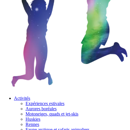
Activités
Expériences estivales
Aurores boréales
Motoneiges, quads et jet-skis
Huskies
Rennes
Faune arctique et safaris animaliers