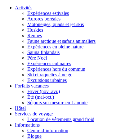
Activités
Expériences estivales
Aurores boréales
Motoneiges, quads et jet-skis
Huskies
Rennes
Faune arctique et safaris animaliers
Expériences en pleine nature
Sauna finlandais
Père Noël
Expériences culinaires
Expériences hors du commun
Ski et raquettes à neige
Excursions urbaines
Forfaits vacances
Hiver (nov.-avr.)
Été (mai-oct.)
Séjours sur mesure en Laponie
Hôtel
Services de voyage
Location de vêtements grand froid
Informations
Centre d’information
Blogue