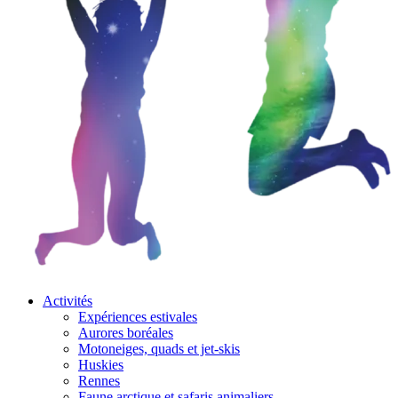
Activités
Expériences estivales
Aurores boréales
Motoneiges, quads et jet-skis
Huskies
Rennes
Faune arctique et safaris animaliers