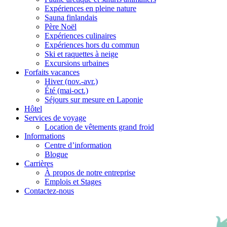
Expériences en pleine nature
Sauna finlandais
Père Noël
Expériences culinaires
Expériences hors du commun
Ski et raquettes à neige
Excursions urbaines
Forfaits vacances
Hiver (nov.-avr.)
Été (mai-oct.)
Séjours sur mesure en Laponie
Hôtel
Services de voyage
Location de vêtements grand froid
Informations
Centre d’information
Blogue
Carrières
À propos de notre entreprise
Emplois et Stages
Contactez-nous