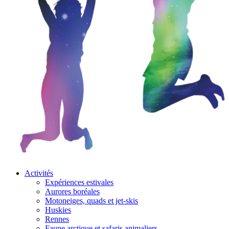
Activités
Expériences estivales
Aurores boréales
Motoneiges, quads et jet-skis
Huskies
Rennes
Faune arctique et safaris animaliers