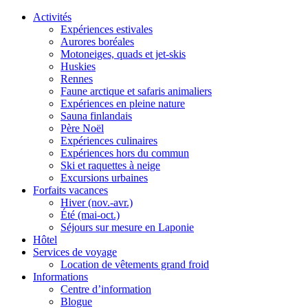
Activités
Expériences estivales
Aurores boréales
Motoneiges, quads et jet-skis
Huskies
Rennes
Faune arctique et safaris animaliers
Expériences en pleine nature
Sauna finlandais
Père Noël
Expériences culinaires
Expériences hors du commun
Ski et raquettes à neige
Excursions urbaines
Forfaits vacances
Hiver (nov.-avr.)
Été (mai-oct.)
Séjours sur mesure en Laponie
Hôtel
Services de voyage
Location de vêtements grand froid
Informations
Centre d’information
Blogue