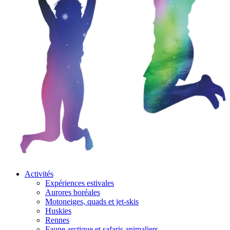
Activités
Expériences estivales
Aurores boréales
Motoneiges, quads et jet-skis
Huskies
Rennes
Faune arctique et safaris animaliers