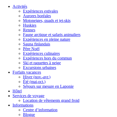
Activités
Expériences estivales
Aurores boréales
Motoneiges, quads et jet-skis
Huskies
Rennes
Faune arctique et safaris animaliers
Expériences en pleine nature
Sauna finlandais
Père Noël
Expériences culinaires
Expériences hors du commun
Ski et raquettes à neige
Excursions urbaines
Forfaits vacances
Hiver (nov.-avr.)
Été (mai-oct.)
Séjours sur mesure en Laponie
Hôtel
Services de voyage
Location de vêtements grand froid
Informations
Centre d’information
Blogue