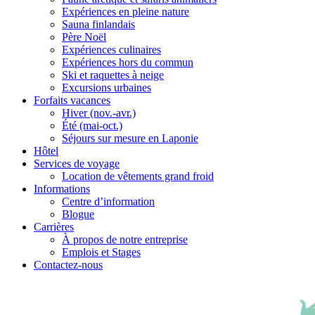
Expériences en pleine nature
Sauna finlandais
Père Noël
Expériences culinaires
Expériences hors du commun
Ski et raquettes à neige
Excursions urbaines
Forfaits vacances
Hiver (nov.-avr.)
Été (mai-oct.)
Séjours sur mesure en Laponie
Hôtel
Services de voyage
Location de vêtements grand froid
Informations
Centre d’information
Blogue
Carrières
À propos de notre entreprise
Emplois et Stages
Contactez-nous