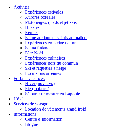
Activités
Expériences estivales
Aurores boréales
Motoneiges, quads et jet-skis
Huskies
Rennes
Faune arctique et safaris animaliers
Expériences en pleine nature
Sauna finlandais
Père Noël
Expériences culinaires
Expériences hors du commun
Ski et raquettes à neige
Excursions urbaines
Forfaits vacances
Hiver (nov.-avr.)
Été (mai-oct.)
Séjours sur mesure en Laponie
Hôtel
Services de voyage
Location de vêtements grand froid
Informations
Centre d’information
Blogue