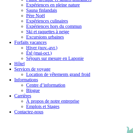
Expériences en pleine nature
Sauna finlandais
Père Noël
Expériences culinaires
Expériences hors du commun
Ski et raquettes à neige
Excursions urbaines
Forfaits vacances
Hiver (nov.-avr.)
Été (mai-oct.)
Séjours sur mesure en Laponie
Hôtel
Services de voyage
Location de vêtements grand froid
Informations
Centre d’information
Blogue
Carrières
À propos de notre entreprise
Emplois et Stages
Contactez-nous