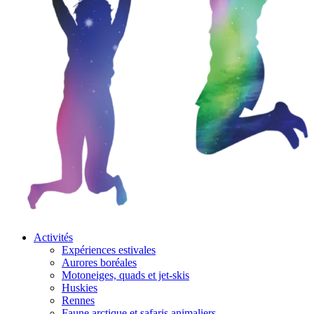
Activités
Expériences estivales
Aurores boréales
Motoneiges, quads et jet-skis
Huskies
Rennes
Faune arctique et safaris animaliers