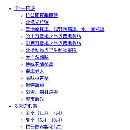
半/ 一日遊
拉普蘭夏季體驗
北極光狩獵
雪地摩托車、越野四驅車、水上摩托車
哈士奇雪橇之旅與農場參訪
馴鹿奇雪橇之旅與農場參訪
北極動物與野生動物探險
大自然體驗
傳統芬蘭桑拿
聖誕老人
品味拉普蘭
獨特體驗
滑雪、森林踏雪
城市觀光
多天遊假期
冬季（11月－4月）
夏季（5月－10月）
拉普蘭客製化假期