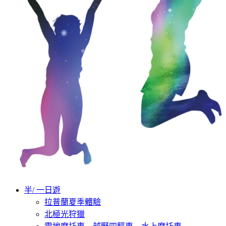
半/ 一日遊
拉普蘭夏季體驗
北極光狩獵