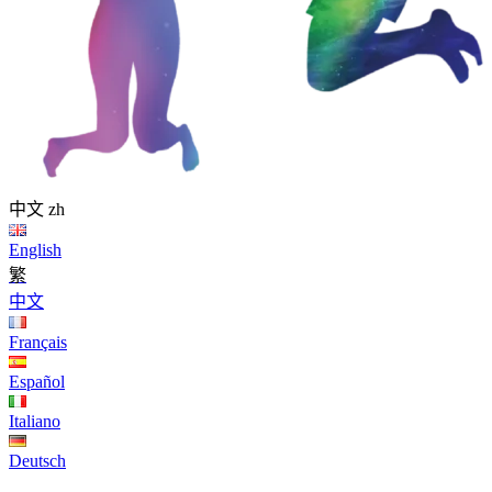
中文
zh
English
繁
中文
Français
Español
Italiano
Deutsch