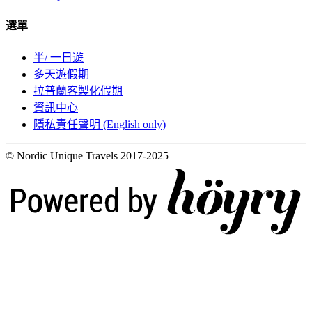
選單
半/ 一日遊
多天遊假期
拉普蘭客製化假期
資訊中心
隱私責任聲明 (English only)
© Nordic Unique Travels 2017-2025
Digi- ja mainostoimisto Höyry Rovaniemi ja Oulu