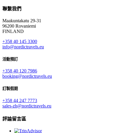
聯繫我們
Maakuntakatu 29-31
96200 Rovaniemi
FINLAND
+358 40 145 3300
info@nordictravels.eu
活動預訂
+358 40 120 7986
booking@nordictravels.eu
訂製假期
+358 44 247 7773
sales-zh@nordictravels.eu
評論留言區