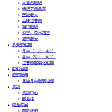
大自然體驗
傳統芬蘭桑拿
聖誕老人
品味拉普蘭
獨特體驗
滑雪、森林踏雪
城市觀光
多天遊假期
冬季（11月－4月）
夏季（5月－10月）
拉普蘭客製化假期
度假酒店
旅遊服務
北極冬季服裝租借
資訊
資訊中心
部落格
職涯發展
關於我們