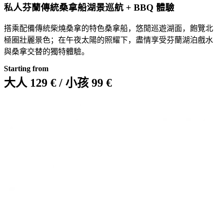
私人芬蘭傳統桑拿船湖景巡航 + BBQ 體驗
搭乘配備傳統柴燒桑拿的特色桑拿船，悠閒巡遊湖面，飽覽北
極圈壯麗景色；在午夜太陽的照耀下，盡情享受芬蘭湖泊戲水
與桑拿交替的獨特體驗。
Starting from
大人 129 € / 小孩 99 €