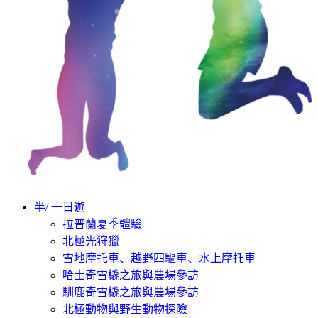
半/ 一日遊
拉普蘭夏季體驗
北極光狩獵
雪地摩托車、越野四驅車、水上摩托車
哈士奇雪橇之旅與農場參訪
馴鹿奇雪橇之旅與農場參訪
北極動物與野生動物探險