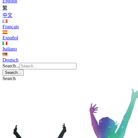
English
繁
中文
Français
Español
Italiano
Deutsch
Search...
Search...
Search