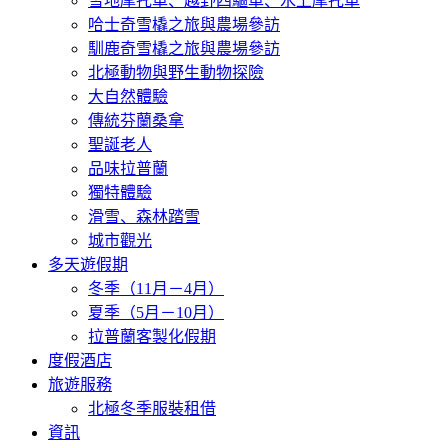
雪地摩托車、越野四驅車、水上摩托車
哈士奇雪橇之旅與農場參訪
馴鹿奇雪橇之旅與農場參訪
北極動物與野生動物探險
大自然體驗
傳統芬蘭桑拿
聖誕老人
品味拉普蘭
獨特體驗
滑雪、森林踏雪
城市觀光
多天遊假期
冬季（11月－4月）
夏季（5月－10月）
拉普蘭客製化假期
度假酒店
旅遊服務
北極冬季服裝租借
資訊