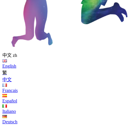
中文
zh
English
繁
中文
Français
Español
Italiano
Deutsch