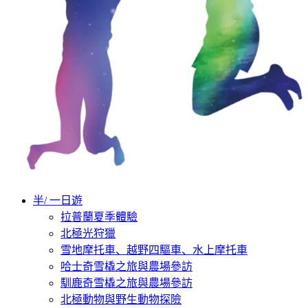
半/ 一日遊
拉普蘭夏季體驗
北極光狩獵
雪地摩托車、越野四驅車、水上摩托車
哈士奇雪橇之旅與農場參訪
馴鹿奇雪橇之旅與農場參訪
北極動物與野生動物探險