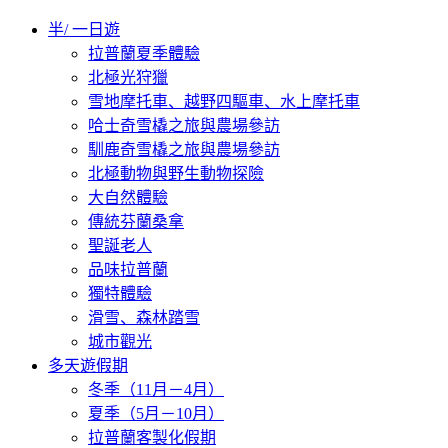
半/ 一日遊
拉普蘭夏季體驗
北極光狩獵
雪地摩托車、越野四驅車、水上摩托車
哈士奇雪橇之旅與農場參訪
馴鹿奇雪橇之旅與農場參訪
北極動物與野生動物探險
大自然體驗
傳統芬蘭桑拿
聖誕老人
品味拉普蘭
獨特體驗
滑雪、森林踏雪
城市觀光
多天遊假期
冬季（11月－4月）
夏季（5月－10月）
拉普蘭客製化假期