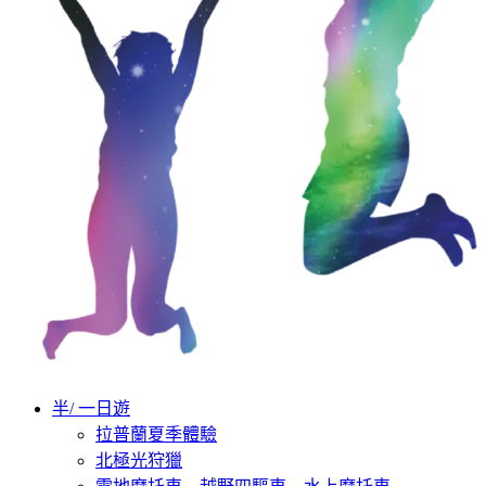
半/ 一日遊
拉普蘭夏季體驗
北極光狩獵