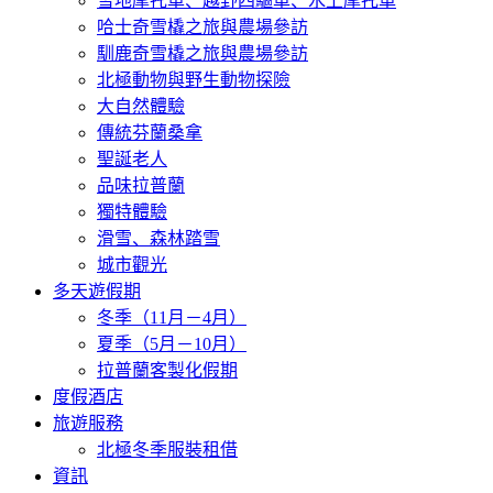
雪地摩托車、越野四驅車、水上摩托車
哈士奇雪橇之旅與農場參訪
馴鹿奇雪橇之旅與農場參訪
北極動物與野生動物探險
大自然體驗
傳統芬蘭桑拿
聖誕老人
品味拉普蘭
獨特體驗
滑雪、森林踏雪
城市觀光
多天遊假期
冬季（11月－4月）
夏季（5月－10月）
拉普蘭客製化假期
度假酒店
旅遊服務
北極冬季服裝租借
資訊