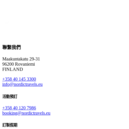
聯繫我們
Maakuntakatu 29-31
96200 Rovaniemi
FINLAND
+358 40 145 3300
info@nordictravels.eu
活動預訂
+358 40 120 7986
booking@nordictravels.eu
訂製假期