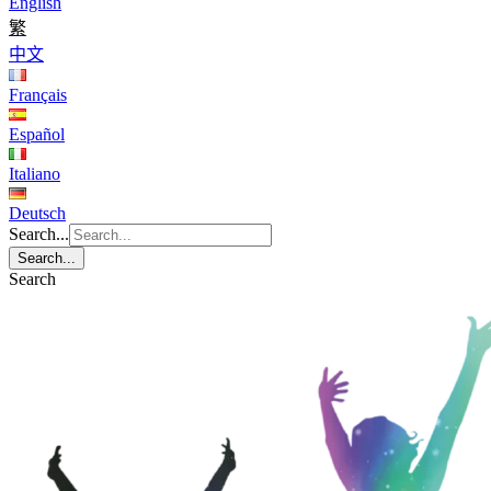
English
繁
中文
Français
Español
Italiano
Deutsch
Search...
Search...
Search