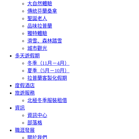
大自然體驗
傳統芬蘭桑拿
聖誕老人
品味拉普蘭
獨特體驗
滑雪、森林踏雪
城市觀光
多天遊假期
冬季（11月－4月）
夏季（5月－10月）
拉普蘭客製化假期
度假酒店
旅遊服務
北極冬季服裝租借
資訊
資訊中心
部落格
職涯發展
關於我們