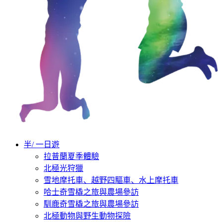
半/ 一日遊
拉普蘭夏季體驗
北極光狩獵
雪地摩托車、越野四驅車、水上摩托車
哈士奇雪橇之旅與農場參訪
馴鹿奇雪橇之旅與農場參訪
北極動物與野生動物探險