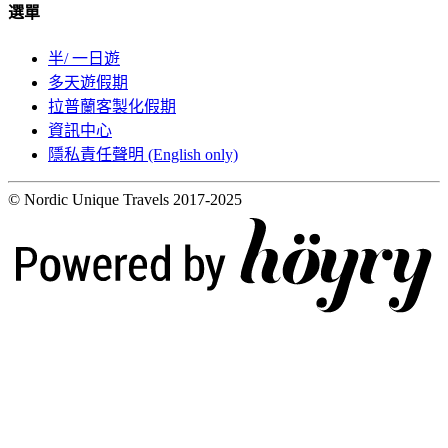
選單
半/ 一日遊
多天遊假期
拉普蘭客製化假期
資訊中心
隱私責任聲明 (English only)
© Nordic Unique Travels 2017-2025
Digi- ja mainostoimisto Höyry Rovaniemi ja Oulu