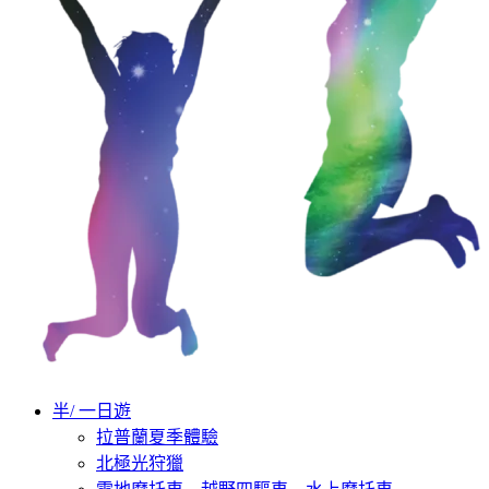
半/ 一日遊
拉普蘭夏季體驗
北極光狩獵