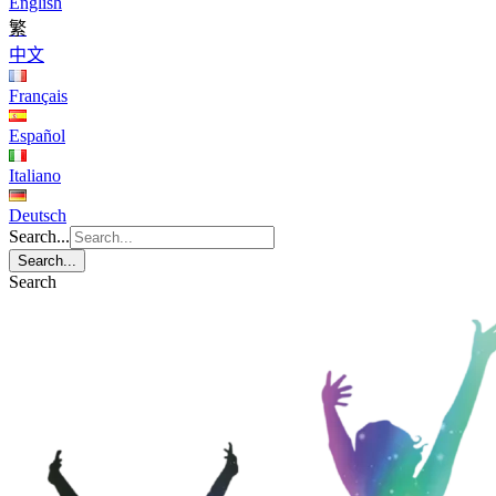
English
繁
中文
Français
Español
Italiano
Deutsch
Search...
Search...
Search