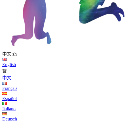
中文
zh
English
繁
中文
Français
Español
Italiano
Deutsch