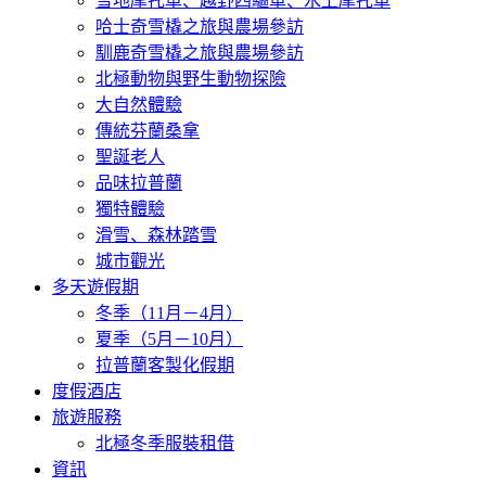
雪地摩托車、越野四驅車、水上摩托車
哈士奇雪橇之旅與農場參訪
馴鹿奇雪橇之旅與農場參訪
北極動物與野生動物探險
大自然體驗
傳統芬蘭桑拿
聖誕老人
品味拉普蘭
獨特體驗
滑雪、森林踏雪
城市觀光
多天遊假期
冬季（11月－4月）
夏季（5月－10月）
拉普蘭客製化假期
度假酒店
旅遊服務
北極冬季服裝租借
資訊