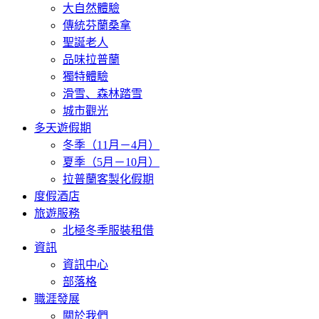
大自然體驗
傳統芬蘭桑拿
聖誕老人
品味拉普蘭
獨特體驗
滑雪、森林踏雪
城市觀光
多天遊假期
冬季（11月－4月）
夏季（5月－10月）
拉普蘭客製化假期
度假酒店
旅遊服務
北極冬季服裝租借
資訊
資訊中心
部落格
職涯發展
關於我們