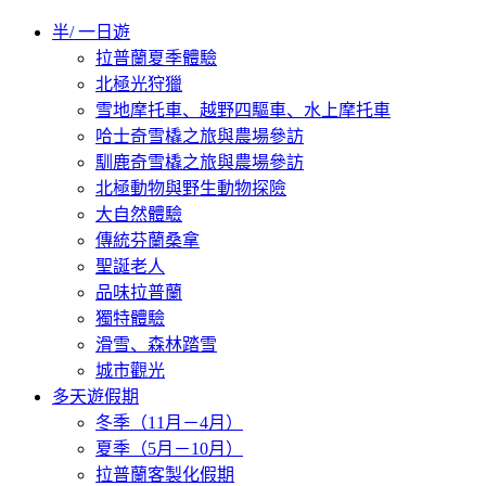
半/ 一日遊
拉普蘭夏季體驗
北極光狩獵
雪地摩托車、越野四驅車、水上摩托車
哈士奇雪橇之旅與農場參訪
馴鹿奇雪橇之旅與農場參訪
北極動物與野生動物探險
大自然體驗
傳統芬蘭桑拿
聖誕老人
品味拉普蘭
獨特體驗
滑雪、森林踏雪
城市觀光
多天遊假期
冬季（11月－4月）
夏季（5月－10月）
拉普蘭客製化假期