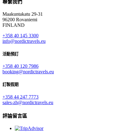
聯繫我們
Maakuntakatu 29-31
96200 Rovaniemi
FINLAND
+358 40 145 3300
info@nordictravels.eu
活動預訂
+358 40 120 7986
booking@nordictravels.eu
訂製假期
+358 44 247 7773
sales-zh@nordictravels.eu
評論留言區