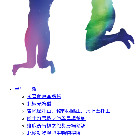
半/ 一日遊
拉普蘭夏季體驗
北極光狩獵
雪地摩托車、越野四驅車、水上摩托車
哈士奇雪橇之旅與農場參訪
馴鹿奇雪橇之旅與農場參訪
北極動物與野生動物探險