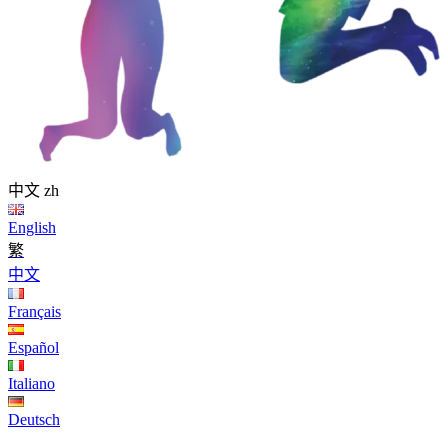
中文
zh
English
繁
中文
Français
Español
Italiano
Deutsch