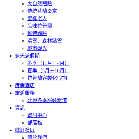
大自然體驗
傳統芬蘭桑拿
聖誕老人
品味拉普蘭
獨特體驗
滑雪、森林踏雪
城市觀光
多天遊假期
冬季（11月－4月）
夏季（5月－10月）
拉普蘭客製化假期
度假酒店
旅遊服務
北極冬季服裝租借
資訊
資訊中心
部落格
職涯發展
關於我們