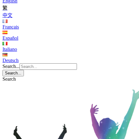
English
繁
中文
Français
Español
Italiano
Deutsch
Search...
Search...
Search