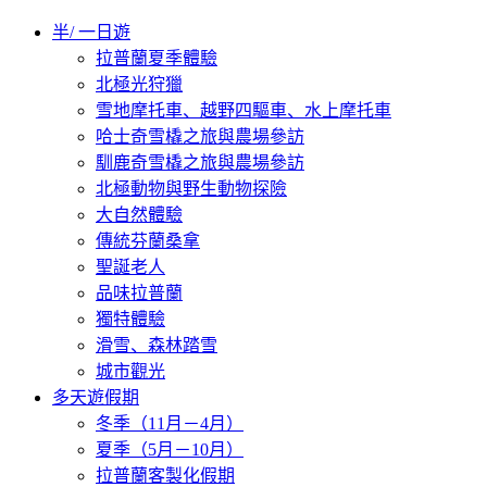
半/ 一日遊
拉普蘭夏季體驗
北極光狩獵
雪地摩托車、越野四驅車、水上摩托車
哈士奇雪橇之旅與農場參訪
馴鹿奇雪橇之旅與農場參訪
北極動物與野生動物探險
大自然體驗
傳統芬蘭桑拿
聖誕老人
品味拉普蘭
獨特體驗
滑雪、森林踏雪
城市觀光
多天遊假期
冬季（11月－4月）
夏季（5月－10月）
拉普蘭客製化假期