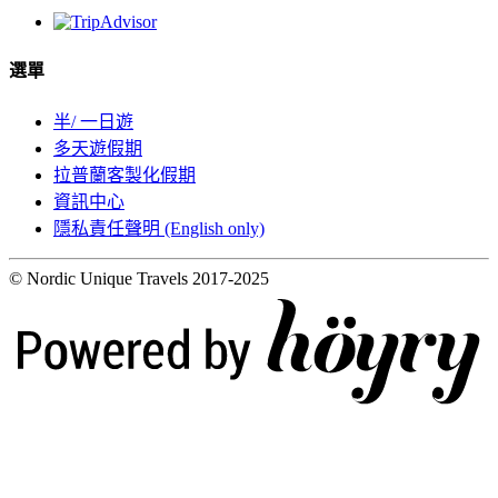
選單
半/ 一日遊
多天遊假期
拉普蘭客製化假期
資訊中心
隱私責任聲明 (English only)
© Nordic Unique Travels 2017-2025
Digi- ja mainostoimisto Höyry Rovaniemi ja Oulu