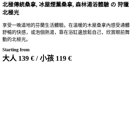
北極傳統桑拿, 冰屋煙薰桑拿, 森林湯浴體驗 の 狩獵
北極光
享受一晚道地的芬蘭生活體驗。在溫暖的木屋桑拿內感受通體
舒暢的快感，或泡個熱湯，靠在浴缸邊放鬆自己，欣賞眼前舞
動的北極光。
Starting from
大人 139 € / 小孩 119 €