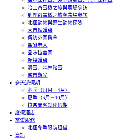
雪地摩托車、越野四驅車、水上摩托車
哈士奇雪橇之旅與農場參訪
馴鹿奇雪橇之旅與農場參訪
北極動物與野生動物探險
大自然體驗
傳統芬蘭桑拿
聖誕老人
品味拉普蘭
獨特體驗
滑雪、森林踏雪
城市觀光
多天遊假期
冬季（11月－4月）
夏季（5月－10月）
拉普蘭客製化假期
度假酒店
旅遊服務
北極冬季服裝租借
資訊