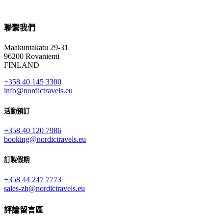
聯繫我們
Maakuntakatu 29-31
96200 Rovaniemi
FINLAND
+358 40 145 3300
info@nordictravels.eu
活動預訂
+358 40 120 7986
booking@nordictravels.eu
訂製假期
+358 44 247 7773
sales-zh@nordictravels.eu
評論留言區