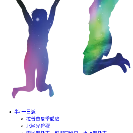
半/ 一日遊
拉普蘭夏季體驗
北極光狩獵