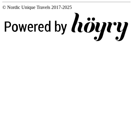
© Nordic Unique Travels 2017-2025
Digi- ja mainostoimisto Höyry Rovaniemi ja Oulu