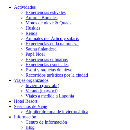
Actividades
Experiencias estivales
Auroras Boreales
Motos de nieve & Quads
Huskies
Renos
Animales del Ártico y safaris
Experiencias en la naturaleza
Sauna finlandesa
Papá Noel
Experiencias culinarias
Experiencias especiales
Esquí y raquetas de nieve
Recorridos turísticos por la ciudad
Viajes organizados
Invierno (nov-abr)
Verano (may-oct)
Viajes a medida a Laponia
Hotel Resort
Servicios de Viaje
Alquiler de ropa de invierno ártica
Información
Centro de Información
Blog