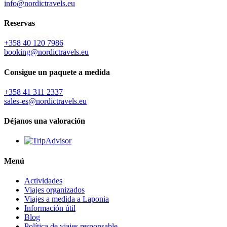
info@nordictravels.eu
Reservas
+358 40 120 7986
booking@nordictravels.eu
Consigue un paquete a medida
+358 41 311 2337
sales-es@nordictravels.eu
Déjanos una valoración
Menú
Actividades
Viajes organizados
Viajes a medida a Laponia
Información útil
Blog
Política de viajes responsable