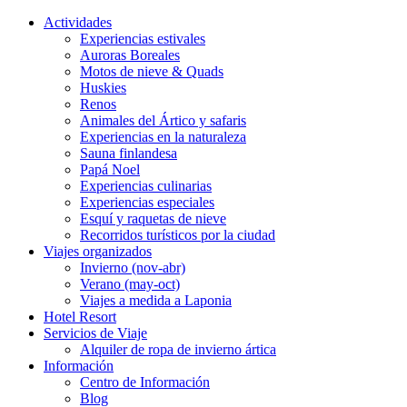
Actividades
Experiencias estivales
Auroras Boreales
Motos de nieve & Quads
Huskies
Renos
Animales del Ártico y safaris
Experiencias en la naturaleza
Sauna finlandesa
Papá Noel
Experiencias culinarias
Experiencias especiales
Esquí y raquetas de nieve
Recorridos turísticos por la ciudad
Viajes organizados
Invierno (nov-abr)
Verano (may-oct)
Viajes a medida a Laponia
Hotel Resort
Servicios de Viaje
Alquiler de ropa de invierno ártica
Información
Centro de Información
Blog