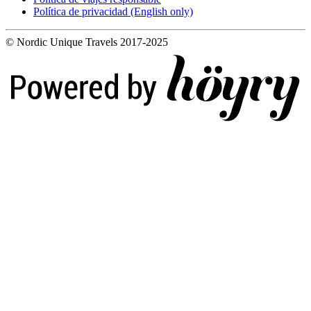
Política de privacidad (English only)
© Nordic Unique Travels 2017-2025
Digi- ja mainostoimisto Höyry Rovaniemi ja Oulu