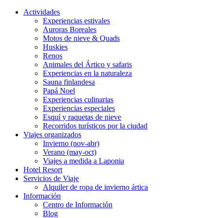
Actividades
Experiencias estivales
Auroras Boreales
Motos de nieve & Quads
Huskies
Renos
Animales del Ártico y safaris
Experiencias en la naturaleza
Sauna finlandesa
Papá Noel
Experiencias culinarias
Experiencias especiales
Esquí y raquetas de nieve
Recorridos turísticos por la ciudad
Viajes organizados
Invierno (nov-abr)
Verano (may-oct)
Viajes a medida a Laponia
Hotel Resort
Servicios de Viaje
Alquiler de ropa de invierno ártica
Información
Centro de Información
Blog