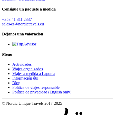
Consigue un paquete a medida
+358 41 311 2337
sales-es@nordictravels.eu
Déjanos una valoración
Menú
Actividades
Viajes organizados
Viajes a medida a Laponia
Información útil
Blog
Política de viajes responsable
Política de privacidad (English only)
© Nordic Unique Travels 2017-2025
Digi- ja mainostoimisto Höyry Rovaniemi ja Oulu