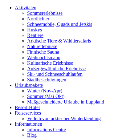
Aktivitäten
Sommererlebnisse
Nordlichter
Schneemobile, Quads und Jetskis
Huskys
Rentiere
Arktische Tiere & Wildtiersafaris
Naturerlebnisse
Finnische Sauna
Weihnachtsmann
Kulinarische Erlebnisse
Au­ßer­gewöhnliche Erlebnisse
Ski- und Schneeschuhlaufen
Stadtbesichtigungen
Urlaubspakete
Winter (Nov-Apr)
Sommer (Mai-Okt)
Maßgeschneiderte Urlaube in Lappland
Resort-Hotel
Reiseservices
Verleih von arktischer Winterkleidung
Informationen
Informations Centre
Blog