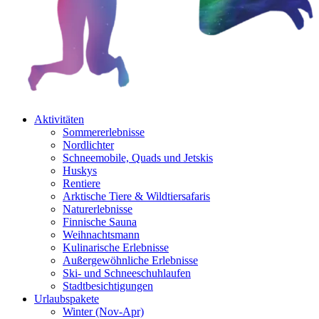
Aktivitäten
Sommererlebnisse
Nordlichter
Schneemobile, Quads und Jetskis
Huskys
Rentiere
Arktische Tiere & Wildtiersafaris
Naturerlebnisse
Finnische Sauna
Weihnachtsmann
Kulinarische Erlebnisse
Au­ßer­gewöhnliche Erlebnisse
Ski- und Schneeschuhlaufen
Stadtbesichtigungen
Urlaubspakete
Winter (Nov-Apr)