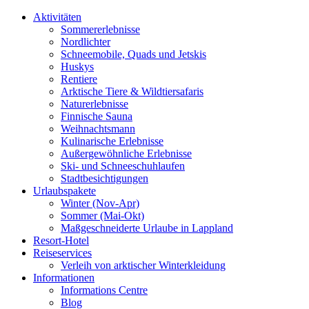
Aktivitäten
Sommererlebnisse
Nordlichter
Schneemobile, Quads und Jetskis
Huskys
Rentiere
Arktische Tiere & Wildtiersafaris
Naturerlebnisse
Finnische Sauna
Weihnachtsmann
Kulinarische Erlebnisse
Au­ßer­gewöhnliche Erlebnisse
Ski- und Schneeschuhlaufen
Stadtbesichtigungen
Urlaubspakete
Winter (Nov-Apr)
Sommer (Mai-Okt)
Maßgeschneiderte Urlaube in Lappland
Resort-Hotel
Reiseservices
Verleih von arktischer Winterkleidung
Informationen
Informations Centre
Blog