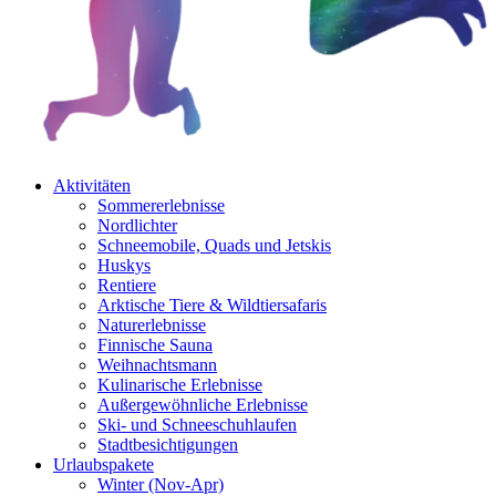
Aktivitäten
Sommererlebnisse
Nordlichter
Schneemobile, Quads und Jetskis
Huskys
Rentiere
Arktische Tiere & Wildtiersafaris
Naturerlebnisse
Finnische Sauna
Weihnachtsmann
Kulinarische Erlebnisse
Au­ßer­gewöhnliche Erlebnisse
Ski- und Schneeschuhlaufen
Stadtbesichtigungen
Urlaubspakete
Winter (Nov-Apr)