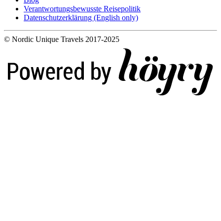
Verantwortungsbewusste Reisepolitik
Datenschutzerklärung (English only)
© Nordic Unique Travels 2017-2025
Digi- ja mainostoimisto Höyry Rovaniemi ja Oulu