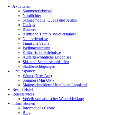
Aktivitäten
Sommererlebnisse
Nordlichter
Schneemobile, Quads und Jetskis
Huskys
Rentiere
Arktische Tiere & Wildtiersafaris
Naturerlebnisse
Finnische Sauna
Weihnachtsmann
Kulinarische Erlebnisse
Au­ßer­gewöhnliche Erlebnisse
Ski- und Schneeschuhlaufen
Stadtbesichtigungen
Urlaubspakete
Winter (Nov-Apr)
Sommer (Mai-Okt)
Maßgeschneiderte Urlaube in Lappland
Resort-Hotel
Reiseservices
Verleih von arktischer Winterkleidung
Informationen
Informations Centre
Blog