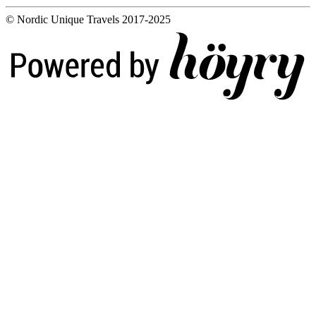
© Nordic Unique Travels 2017-2025
Digi- ja mainostoimisto Höyry Rovaniemi ja Oulu