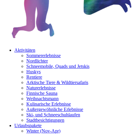
Aktivitäten
Sommererlebnisse
Nordlichter
Schneemobile, Quads und Jetskis
Huskys
Rentiere
Arktische Tiere & Wildtiersafaris
Naturerlebnisse
Finnische Sauna
Weihnachtsmann
Kulinarische Erlebnisse
Au­ßer­gewöhnliche Erlebnisse
Ski- und Schneeschuhlaufen
Stadtbesichtigungen
Urlaubspakete
Winter (Nov-Apr)