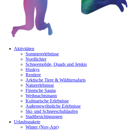
Aktivitäten
Sommererlebnisse
Nordlichter
Schneemobile, Quads und Jetskis
Huskys
Rentiere
Arktische Tiere & Wildtiersafaris
Naturerlebnisse
Finnische Sauna
Weihnachtsmann
Kulinarische Erlebnisse
Au­ßer­gewöhnliche Erlebnisse
Ski- und Schneeschuhlaufen
Stadtbesichtigungen
Urlaubspakete
Winter (Nov-Apr)