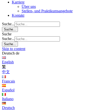
Karriere
Über uns
Stellen- und Praktikumsangebote
Kontakt
Suche...
Suche...
Suche
Suche...
Suche...
Skip to content
Deutsch
de
English
繁
中文
Français
Español
Italiano
Deutsch