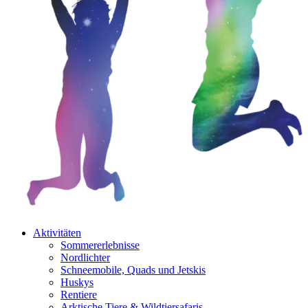
Aktivitäten
Sommererlebnisse
Nordlichter
Schneemobile, Quads und Jetskis
Huskys
Rentiere
Arktische Tiere & Wildtiersafaris