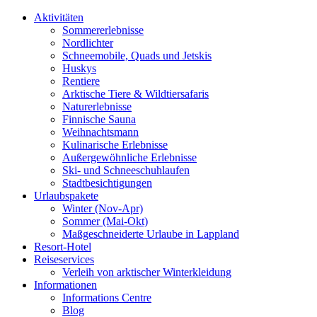
Aktivitäten
Sommererlebnisse
Nordlichter
Schneemobile, Quads und Jetskis
Huskys
Rentiere
Arktische Tiere & Wildtiersafaris
Naturerlebnisse
Finnische Sauna
Weihnachtsmann
Kulinarische Erlebnisse
Au­ßer­gewöhnliche Erlebnisse
Ski- und Schneeschuhlaufen
Stadtbesichtigungen
Urlaubspakete
Winter (Nov-Apr)
Sommer (Mai-Okt)
Maßgeschneiderte Urlaube in Lappland
Resort-Hotel
Reiseservices
Verleih von arktischer Winterkleidung
Informationen
Informations Centre
Blog