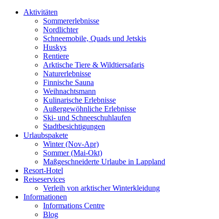
Aktivitäten
Sommererlebnisse
Nordlichter
Schneemobile, Quads und Jetskis
Huskys
Rentiere
Arktische Tiere & Wildtiersafaris
Naturerlebnisse
Finnische Sauna
Weihnachtsmann
Kulinarische Erlebnisse
Au­ßer­gewöhnliche Erlebnisse
Ski- und Schneeschuhlaufen
Stadtbesichtigungen
Urlaubspakete
Winter (Nov-Apr)
Sommer (Mai-Okt)
Maßgeschneiderte Urlaube in Lappland
Resort-Hotel
Reiseservices
Verleih von arktischer Winterkleidung
Informationen
Informations Centre
Blog