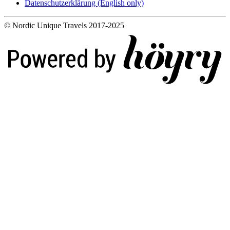
Datenschutzerklärung (English only)
© Nordic Unique Travels 2017-2025
Digi- ja mainostoimisto Höyry Rovaniemi ja Oulu