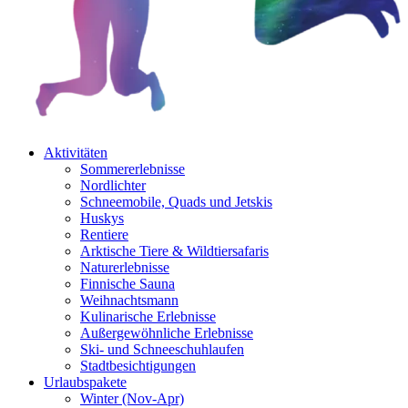
Aktivitäten
Sommererlebnisse
Nordlichter
Schneemobile, Quads und Jetskis
Huskys
Rentiere
Arktische Tiere & Wildtiersafaris
Naturerlebnisse
Finnische Sauna
Weihnachtsmann
Kulinarische Erlebnisse
Au­ßer­gewöhnliche Erlebnisse
Ski- und Schneeschuhlaufen
Stadtbesichtigungen
Urlaubspakete
Winter (Nov-Apr)